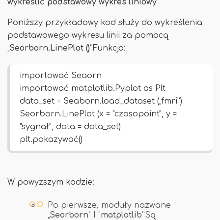
wykreślić podstawowy wykres liniowy
Poniższy przykładowy kod służy do wykreślenia
podstawowego wykresu linii za pomocą
„
Seorborn.LinePlot ()
”Funkcja:
importować Seaorn
importować matplotlib.Pyplot as Plt
data_set = Seaborn.load_dataset („fmri”)
Seorborn.LinePlot (x = "czasopoint", y =
"sygnał", data = data_set)
plt.pokazywać()
W powyższym kodzie:
Po pierwsze, moduły nazwane
„
Seorborn
" I "
matplotlib
”Są