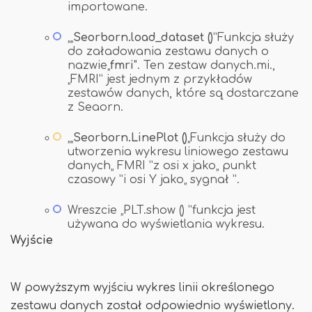
importowane.
„„
Seorborn.load_dataset ()
”Funkcja służy
do załadowania zestawu danych o
nazwie„
fmri
". Ten zestaw danych.mi.,
„FMRI” jest jednym z przykładów
zestawów danych, które są dostarczane
z Seaorn.
„„
Seorborn.LinePlot ()
„Funkcja służy do
utworzenia wykresu liniowego zestawu
danych„ FMRI ”z osi x jako„ punkt
czasowy ”i osi Y jako„ sygnał ”.
Wreszcie „PLT.show () ”funkcja jest
używana do wyświetlania wykresu.
Wyjście
W powyższym wyjściu wykres linii określonego
zestawu danych został odpowiednio wyświetlony.