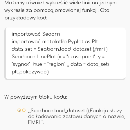
Możemy również wykreślić wiele linii na jednym
wykresie za pomocą omawianej funkcji. Oto
przykładowy kod:
importować Seaorn
importować matplotlib.Pyplot as Plt
data_set = Seaborn.load_dataset („fmri”)
Seorborn.LinePlot (x = "czasopoint", y =
"sygnał", hue = "region" ,, data = data_set)
plt.pokazywać()
W powyższym bloku kodu:
„„
Seorborn.load_dataset ()
„Funkcja służy
do ładowania zestawu danych o nazwie„
FMRI ”.