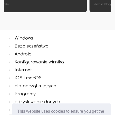
Jozue Noga
Windows
Bezpieczeństwo
Android
Konfigurowanie wirnika
Internet
iOS i macOS
dla początkujących
Programy
odzyskiwanie danych
Wszystkie kategorie
This website uses cookies to ensure you get the