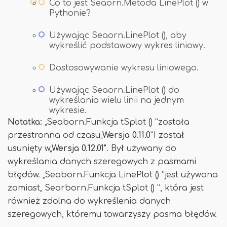
Co to jest Seaorn.Metoda LinePlot () w
Pythonie?
Używając Seaorn.LinePlot (), aby
wykreślić podstawowy wykres liniowy.
Dostosowywanie wykresu liniowego.
Używając Seaorn.LinePlot () do
wykreślania wielu linii na jednym
wykresie.
Notatka:
„Seaborn.Funkcja tSplot () ”została
przestronna od czasu„
Wersja 0.11.0
”I został
usunięty w„
Wersja 0.12.01
". Był używany do
wykreślania danych szeregowych z pasmami
błędów. „Seaborn.Funkcja LinePlot () ”jest używana
zamiast„ Seorborn.Funkcja tSplot () ”, która jest
również zdolna do wykreślenia danych
szeregowych, któremu towarzyszy pasma błędów.