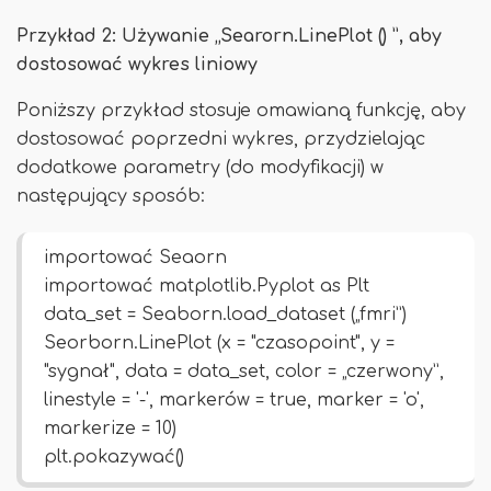
Przykład 2: Używanie „Searorn.LinePlot () ”, aby
dostosować wykres liniowy
Poniższy przykład stosuje omawianą funkcję, aby
dostosować poprzedni wykres, przydzielając
dodatkowe parametry (do modyfikacji) w
następujący sposób:
importować Seaorn
importować matplotlib.Pyplot as Plt
data_set = Seaborn.load_dataset („fmri”)
Seorborn.LinePlot (x = "czasopoint", y =
"sygnał", data = data_set, color = „czerwony”,
linestyle = '-', markerów = true, marker = 'o',
markerize = 10)
plt.pokazywać()