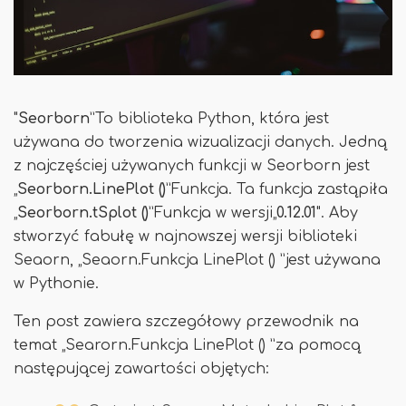
"
Seorborn
”To biblioteka Python, która jest
używana do tworzenia wizualizacji danych. Jedną
z najczęściej używanych funkcji w Seorborn jest
„
Seorborn.LinePlot ()
”Funkcja. Ta funkcja zastąpiła
„
Seorborn.tSplot ()
”Funkcja w wersji„
0.12.01
". Aby
stworzyć fabułę w najnowszej wersji biblioteki
Seaorn, „Seaorn.Funkcja LinePlot () ”jest używana
w Pythonie.
Ten post zawiera szczegółowy przewodnik na
temat „Searorn.Funkcja LinePlot () ”za pomocą
następującej zawartości objętych: