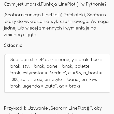
Czym jest „morski.Funkcja LinePlot () ”w Pythonie?
„Seaborn.Funkcja LinePlot () ”biblioteki„ Seaborn
”służy do wykreślania wykresu liniowego. Wymaga
jednej lub więcej zmiennych i wymienia je na
zmienną ciągłą.
Składnia
Seorborn.LinePlot (x = none, y = brak, hue =
brak, styl = brak, dane = brak, palette =
brak, estymator = 'średnia', ci = 95, n_boot =
1000, sort = true, err_style = 'band', err_kws =
brak, legenda = „auto”, ax = brak)
Przykład 1: Używanie „Searorn.LinePlot () ”, aby