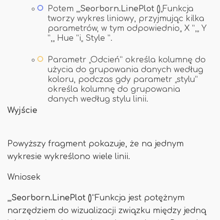
Potem „„
Seorborn.LinePlot ()
„Funkcja
tworzy wykres liniowy, przyjmując kilka
parametrów, w tym odpowiednio„ X ”,„ Y
”,„ Hue ”i„ Style ”.
Parametr „Odcień” określa kolumnę do
użycia do grupowania danych według
koloru, podczas gdy parametr „stylu”
określa kolumnę do grupowania
danych według stylu linii.
Wyjście
Powyższy fragment pokazuje, że na jednym
wykresie wykreślono wiele linii.
Wniosek
„„
Seorborn.LinePlot ()
”Funkcja jest potężnym
narzędziem do wizualizacji związku między jedną