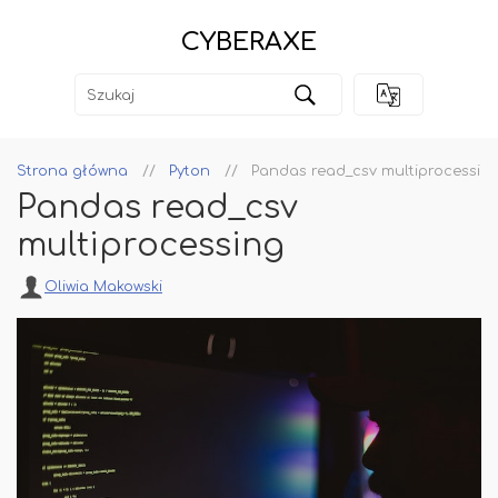
CYBERAXE
Strona główna
Pyton
Pandas read_csv multiprocessin
Pandas read_csv
multiprocessing
Oliwia Makowski