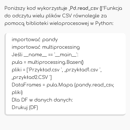
Poniższy kod wykorzystuje „
Pd.read_csv ()
”Funkcja
do odczytu wielu plików CSV równolegle za
pomocą biblioteki wieloprocesowej w Python:
importować pandy
importować multiprocessing
Jeśli __name__ == '__main__':
pula = multiprocessing.Basen()
pliki = ['Przykład.csv ', „przykład1.csv ',
„przykład2.CSV ']
DataFrames = pula.Mapa (pandy.read_csv,
pliki)
Dla DF w danych danych:
Drukuj (DF)