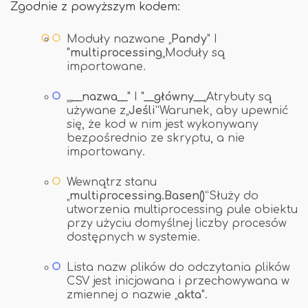
Zgodnie z powyższym kodem:
Moduły nazwane „
Pandy
" I
"
multiprocessing
„Moduły są
importowane.
„„
__nazwa__
" I "
__główny__
„Atrybuty są
używane z„
Jeśli
”Warunek, aby upewnić
się, że kod w nim jest wykonywany
bezpośrednio ze skryptu, a nie
importowany.
Wewnątrz stanu
„
multiprocessing.
Basen()
”Służy do
utworzenia multiprocessing pule obiektu
przy użyciu domyślnej liczby procesów
dostępnych w systemie.
Lista nazw plików do odczytania plików
CSV jest inicjowana i przechowywana w
zmiennej o nazwie „
akta
".