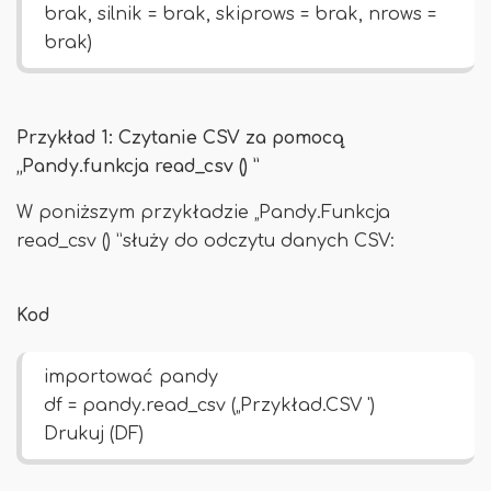
brak, silnik = brak, skiprows = brak, nrows =
brak)
Przykład 1: Czytanie CSV za pomocą
„Pandy.funkcja read_csv () ”
W poniższym przykładzie „Pandy.Funkcja
read_csv () ”służy do odczytu danych CSV:
Kod
importować pandy
df = pandy.read_csv („Przykład.CSV ')
Drukuj (DF)