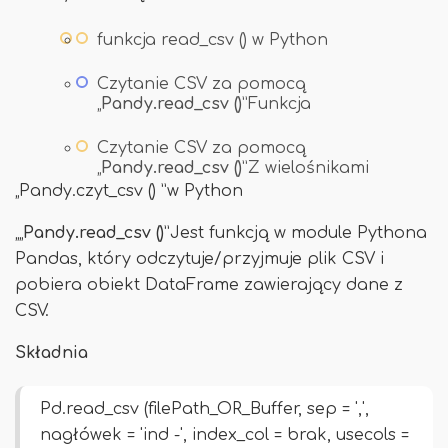
funkcja read_csv () w Python
Czytanie CSV za pomocą
„
Pandy.
read_csv ()
”Funkcja
Czytanie CSV za pomocą
„
Pandy.
read_csv ()
”Z wielośnikami
„Pandy.czyt_csv () ”w Python
„„
Pandy.read_csv ()
”Jest funkcją w module Pythona
Pandas, który odczytuje/przyjmuje plik CSV i
pobiera obiekt DataFrame zawierający dane z
CSV.
Składnia
Pd.read_csv (filePath_OR_Buffer, sep = ',',
nagłówek = 'ind -', index_col = brak, usecols =