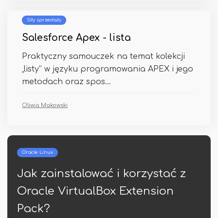
Siły sprzedaży
Salesforce Apex - lista
Praktyczny samouczek na temat kolekcji
„listy” w języku programowania APEX i jego
metodach oraz spos...
Oliwia Makowski
Pyton
 z
Numpy Save Dict
Albert Szcześniak