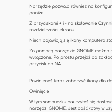
Narzędzie pozwala również na konfigura
poniżej:
Z przyciskami + i - na
skalowanie
Czynn
rozdzielczości ekranu.
Niech pojawiają się ikony komputera s
Za pomocą narzędzia GNOME można domy
wyłączone. Po prostu przejdź do zakła
przycisk do
NA
Powinieneś teraz zobaczyć ikony dla domu
Owinięcie
W tym samouczku nauczyłeś się dostos
narzędzi GNOME. Jest dość łatwy w użyc