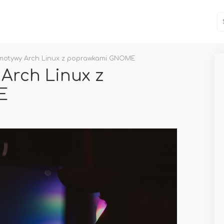
 motywy Arch Linux z poprawkami GNOME
Arch Linux z
E