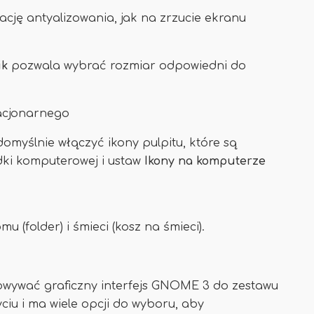
cję antyalizowania, jak na zrzucie ekranu
ik
pozwala wybrać rozmiar odpowiedni do
tacjonarnego
ślnie włączyć ikony pulpitu, które są
dki komputerowej i ustaw
Ikony na komputerze
 (folder) i śmieci (kosz na śmieci).
owywać graficzny interfejs GNOME 3 do zestawu
iu i ma wiele opcji do wyboru, aby