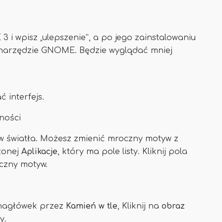
i wpisz „ulepszenie”, a po jego zainstalowaniu
ić narzędzie GNOME. Będzie wyglądać mniej
 interfejs.
ności
 światła. Możesz zmienić mroczny motyw z
zonej
Aplikacje
, który ma pole listy. Kliknij pola
oczny motyw.
i nagłówek przez
Kamień w tle
, Kliknij na
obraz
y.