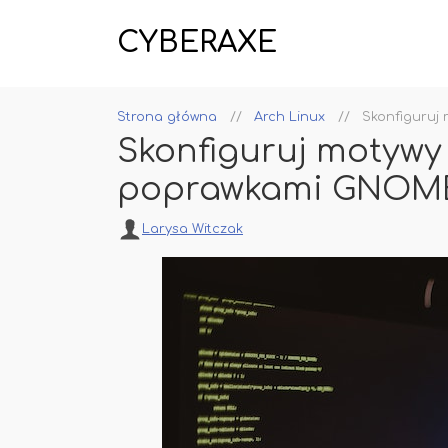
CYBERAXE
Strona główna
Arch Linux
Skonfiguruj
Skonfiguruj motywy 
poprawkami GNOM
Larysa Witczak