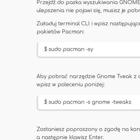
Przejdź do paska wyszukiwania GNOME i
ulepszenia nie pojawi się, musisz je po
Załaduj terminal CLI i wpisz następują
pakietów Pacman:
$ sudo pacman -sy
Aby pobrać narzędzie Gnome Tveak z of
wpisz w poleceniu poniżej:
$ sudo pacman -s gnome -tweaks
Zostaniesz poproszony o zgodę na kontyn
a następnie klawisz Enter.