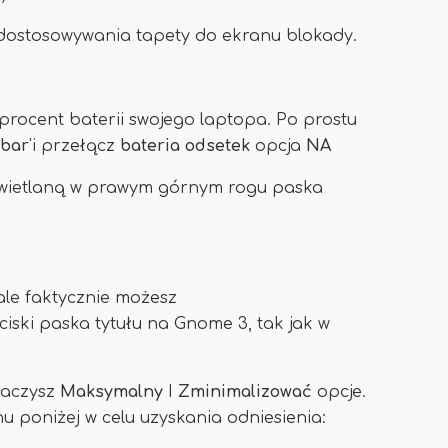
i dostosowywania tapety do ekranu blokady.
rocent baterii swojego laptopa. Po prostu
bar
'i przełącz
bateria
odsetek
opcja
NA
świetlaną w prawym górnym rogu paska
ale faktycznie możesz
ski paska tytułu na Gnome 3, tak jak w
baczysz
Maksymalny
I
Zminimalizować
opcje.
u poniżej w celu uzyskania odniesienia: