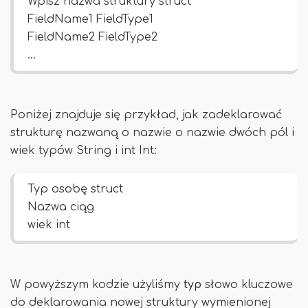
Wpisz nazwa struktury struct
FieldName1 FieldType1
FieldName2 FieldType2
…
Poniżej znajduje się przykład, jak zadeklarować
strukturę nazwaną o nazwie o nazwie dwóch pól i
wiek typów String i int Int:
Typ osobę struct
Nazwa ciąg
wiek int
W powyższym kodzie użyliśmy
typ
słowo kluczowe
do deklarowania nowej struktury wymienionej