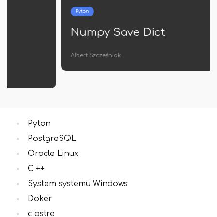
Pyton
Numpy Save Dict
Albert Szcześniak
Pyton
PostgreSQL
Oracle Linux
C ++
System systemu Windows
Doker
c ostre