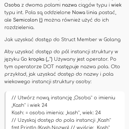
Osoba
z dwoma polami
nazwa
ciągów typu i
wiek
typu int. Pola są oddzielone
Nowa linia
postać,
ale
Semicolon (;)
można również użyć do ich
rozdzielenia.
Jak uzyskać dostęp do Struct Member w Golang
Aby uzyskać dostęp do pól instancji struktury w
języku Go
kropka („.”)
Używany jest operator. Po
tym operatorze DOT następuje nazwa pola. Oto
przykład, jak uzyskać dostęp do nazwy i pola
wiekowego instancji struktury osoby:
// Utwórz nową instancję „Osoba” o imieniu
„Kash” i wiek 24
Kash: = osoba imienia: „kash”, wiek: 24
// Uzyskaj dostęp do pola instancji „Kash”
fmt.Println (Kash.Nazwa) // wyjście: „Kash”