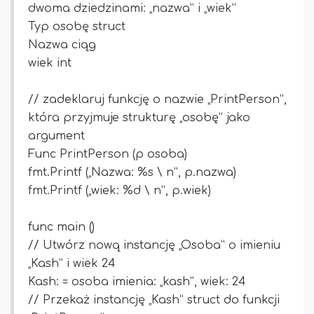
dwoma dziedzinami: „nazwa” i „wiek”
Typ osobę struct
Nazwa ciąg
wiek int
// zadeklaruj funkcję o nazwie „PrintPerson”,
która przyjmuje strukturę „osobę” jako
argument
Func PrintPerson (p osoba)
fmt.Printf („Nazwa: %s \ n”, p.nazwa)
fmt.Printf („wiek: %d \ n”, p.wiek)
func main ()
// Utwórz nową instancję „Osoba” o imieniu
„Kash” i wiek 24
Kash: = osoba imienia: „kash”, wiek: 24
// Przekaż instancję „Kash” struct do funkcji