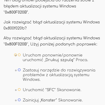
Ten blog omówi podejścia do radzenia sobie z
błędem aktualizacji systemu Windows
”
0x800F020B
".
Jak rozwiązać błąd aktualizacji systemu Windows
0x800f020b?
Aby rozwiązać błąd aktualizacji systemu Windows
”
0x800F020B
”, Użyj poniżej podanych poprawek:
Uruchom ponownie/ponownie
uruchomić „
Drukuj szpulę
" Praca.
Zastosuj narzędzie do rozwiązywania
problemów z aktualizacją systemu
Windows.
Uruchomić "
SFC
" Skanowanie.
Zainicjuj „
Konster
" Skanowanie.