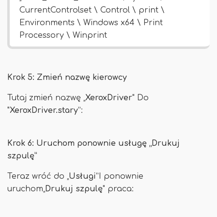
CurrentControlset \ Control \ print \
Environments \ Windows x64 \ Print
Processory \ Winprint
Krok 5: Zmień nazwę kierowcy
Tutaj zmień nazwę „
XeroxDriver
" Do
"
XeroxDriver.stary
”:
Krok 6: Uruchom ponownie usługę „Drukuj
szpulę”
Teraz wróć do „
Usługi
”I ponownie
uruchom„
Drukuj szpulę
" praca: