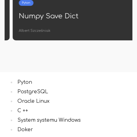
Pyton
Numpy Save Dict
Albert Szcześniak
Pyton
PostgreSQL
Oracle Linux
C ++
System systemu Windows
Doker