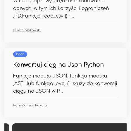
W celu poprawy prędkości ładowania
danych, w tym ich korzyści i ograniczeń
„PD.Funkcja read_csv () ”...
Oliwia Makowski
Pyton
Konwertuj ciąg na Json Python
Funkcje modułu JSON, funkcja modułu
„AST” lub funkcja „eval ()” służy do konwersji
ciągu na JSON w P...
Pani Żaneta Pakuła