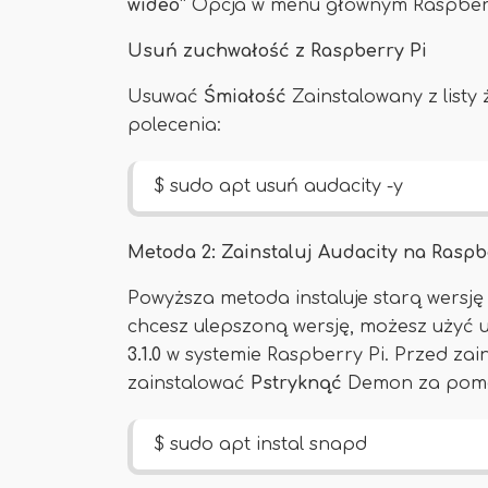
wideo”
Opcja w menu głównym Raspberr
Usuń zuchwałość z Raspberry Pi
Usuwać
Śmiałość
Zainstalowany z listy
polecenia:
$ sudo apt usuń audacity -y
Metoda 2: Zainstaluj Audacity na Rasp
Powyższa metoda instaluje starą wersję
chcesz ulepszoną wersję, możesz użyć u
3.1.0
w systemie Raspberry Pi. Przed zai
zainstalować
Pstryknąć
Demon za pomo
$ sudo apt instal snapd