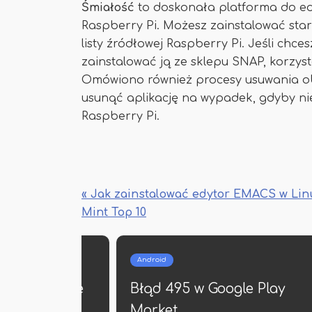
Śmiałość
to doskonała platforma do ed
Raspberry Pi. Możesz zainstalować starą 
listy źródłowej Raspberry Pi. Jeśli chc
zainstalować ją ze sklepu SNAP, korzys
Omówiono również procesy usuwania o
usunąć aplikację na wypadek, gdyby ni
Raspberry Pi.
« Jak zainstalować edytor EMACS w Lin
Mint Top 10
Android
utomatyczne
Błąd 495 w Google Play
deo na
Market