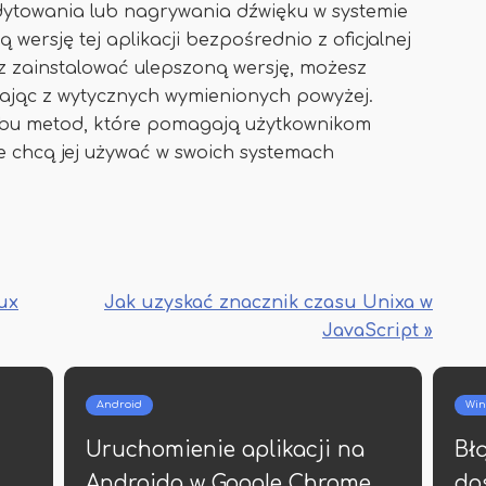
ytowania lub nagrywania dźwięku w systemie
wersję tej aplikacji bezpośrednio z oficjalnej
esz zainstalować ulepszoną wersję, możesz
tając z wytycznych wymienionych powyżej.
bu metod, które pomagają użytkownikom
e chcą jej używać w swoich systemach
ux
Jak uzyskać znacznik czasu Unixa w
JavaScript »
Android
Win
Uruchomienie aplikacji na
Bł
Androida w Google Chrome
do