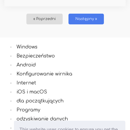
« Poprzedni
Następny »
Windows
Bezpieczeństwo
Android
Konfigurowanie wirnika
Internet
iOS i macOS
dla początkujących
Programy
odzyskiwanie danych
Wszystkie kategorie
This website uses cookies to ensure you get the