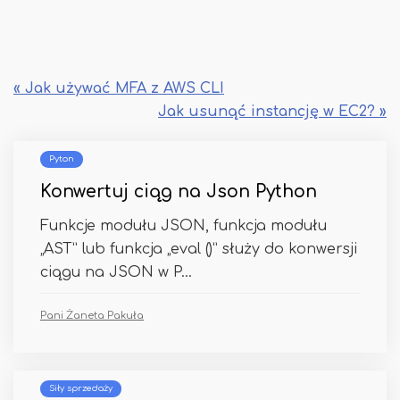
« Jak używać MFA z AWS CLI
Jak usunąć instancję w EC2? »
Pyton
Konwertuj ciąg na Json Python
Funkcje modułu JSON, funkcja modułu
„AST” lub funkcja „eval ()” służy do konwersji
ciągu na JSON w P...
Pani Żaneta Pakuła
Siły sprzedaży