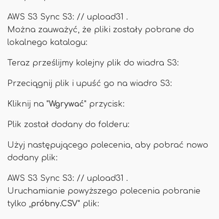
AWS S3 Sync S3: // upload31 .
Można zauważyć, że pliki zostały pobrane do
lokalnego katalogu:
Teraz prześlijmy kolejny plik do wiadra S3:
Przeciągnij plik i upuść go na wiadro S3:
Kliknij na "
Wgrywać
" przycisk:
Plik został dodany do folderu:
Użyj następującego polecenia, aby pobrać nowo
dodany plik:
AWS S3 Sync S3: // upload31 .
Uruchamianie powyższego polecenia pobranie
tylko „
próbny.CSV
" plik: