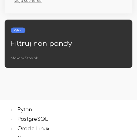
Maja Kucharski
Oracle Linux
Jak zainstalować i k
Oracle VirtualBox E
Pack?
Albert Szcześniak
Pyton
PostgreSQL
Oracle Linux