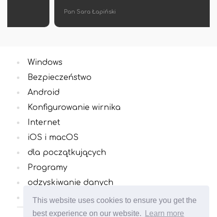
Pan Sara Łapiński
Windows
Bezpieczeństwo
Android
Konfigurowanie wirnika
Internet
iOS i macOS
dla początkujących
Programy
odzyskiwanie danych
Wszystkie kategorie
This website uses cookies to ensure you get the
best experience on our website.
Learn more