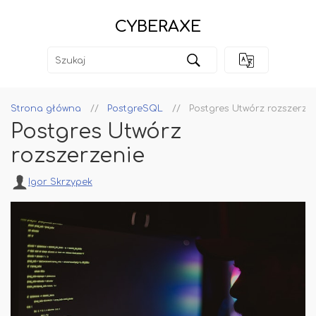
CYBERAXE
Strona główna
PostgreSQL
Postgres Utwórz rozszerze
Postgres Utwórz
rozszerzenie
Igor Skrzypek