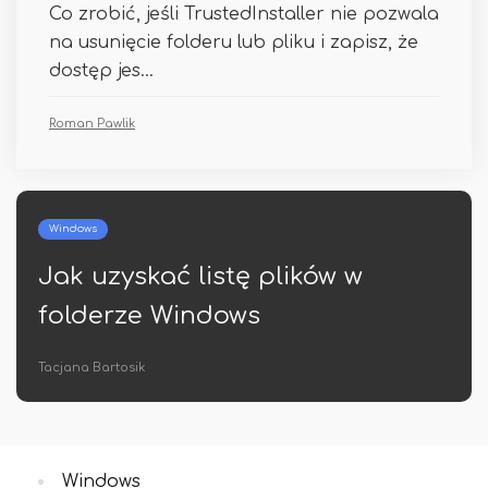
Co zrobić, jeśli TrustedInstaller nie pozwala
na usunięcie folderu lub pliku i zapisz, że
dostęp jes...
Roman Pawlik
Bezpieczeństwo
Bezpłatny antywirus 360 Total
Security
Jozue Noga
Windows