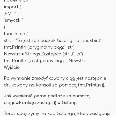
Pakiet Main
import (
„FMT”
"smyczki"
)
func main ()
str: = "To jest samouczek Golang na Linuxhint"
fmt.Println („oryginalny ciąg:”, str)
Newstr: = Strings.Zastępca (str, „i”, „x”)
fmt.Println („zastąpiony ciąg:”, Newstr)
Wyjście
Po wymianie zmodyfikowany ciąg jest następnie
drukowany na konsoli za pomocą
fmt.Println ()
.
Jak wymienić pełne podłoże za pomocą
ciągów.Funkcja zastąpi () w Golang
Teraz spojrzymy na kod Golanga, który zastępuje