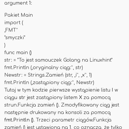
argument
1
:
Pakiet Main
import (
„FMT”
"smyczki"
)
func main ()
str: = "To jest samouczek Golang na Linuxhint"
fmt.Println („oryginalny ciąg:”, str)
Newstr: = Strings.Zamień (str, „i”, „x”, 1)
fmt.Println („zastąpiony ciąg:”, Newstr)
Tutaj w tym kodzie pierwsze wystąpienie listu
I
w
ciągu
str
jest zastąpiony listem
X
za pomocą
strun.Funkcja zamień (). Zmodyfikowany ciąg jest
następnie drukowany na konsoli za pomocą
fmt.Println ()
. Trzeci parametr ciągów.Funkcja
zamień () jest ustawiona na
1
, co oznacza, że ​​tylko