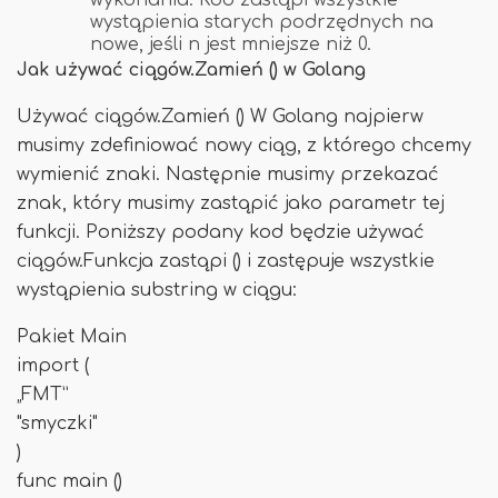
wykonania. Kod zastąpi wszystkie
wystąpienia starych podrzędnych na
nowe, jeśli n jest mniejsze niż 0.
Jak używać ciągów.Zamień () w Golang
Używać ciągów.Zamień () W Golang najpierw
musimy zdefiniować nowy ciąg, z którego chcemy
wymienić znaki. Następnie musimy przekazać
znak, który musimy zastąpić jako parametr tej
funkcji. Poniższy podany kod będzie używać
ciągów.Funkcja zastąpi () i zastępuje wszystkie
wystąpienia substring w ciągu:
Pakiet Main
import (
„FMT”
"smyczki"
)
func main ()