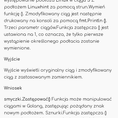
występowanie podłoża
Linux
w ciągu
S
Z
podłożem
Linuxhint
za pomocą strun.Wymień
funkcję (). Zmodyfikowany ciąg jest następnie
drukowany na konsoli za pomocą
fmt.Println ()
.
Trzeci parametr ciągów.Funkcja zastępcza () jest
ustawiona na 1, co oznacza, że ​​tylko pierwsze
wystąpienie określonego podłacia zostanie
wymienione.
Wyjście
Wyjście wyświetli oryginalny ciąg i zmodyfikowany
ciąg z zastosowanym zamiennikiem.
Wniosek
smyczki.Zastępować()
Funkcja może manipulować
ciągami w Golang, zastępując pożądany znak
nowym podłożem. Sznurki.Funkcja zastępcza ()