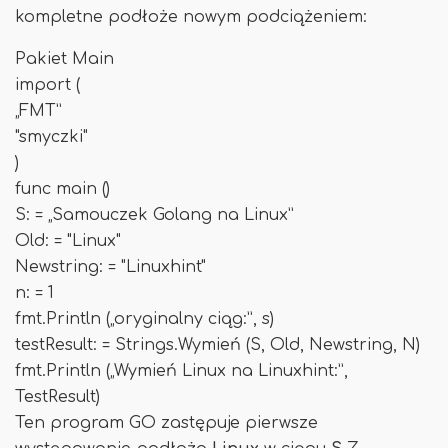
kompletne podłoże nowym podciążeniem:
Pakiet Main
import (
„FMT”
"smyczki"
)
func main ()
S: = „Samouczek Golang na Linux”
Old: = "Linux"
Newstring: = "Linuxhint"
n: = 1
fmt.Println („oryginalny ciąg:”, s)
testResult: = Strings.Wymień (S, Old, Newstring, N)
fmt.Println („Wymień Linux na Linuxhint:”,
TestResult)
Ten program GO zastępuje pierwsze