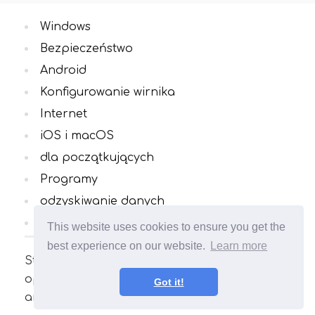
Windows
Bezpieczeństwo
Android
Konfigurowanie wirnika
Internet
iOS i macOS
dla początkujących
Programy
odzyskiwanie danych
Wszystkie kategorie
This website uses cookies to ensure you get the
best experience on our website.
Learn more
Strona poświęcona komputerom i systemom
operacyjnym. Niesamowita ilość ciekawych
Got it!
artykułów i przydatnych poradników