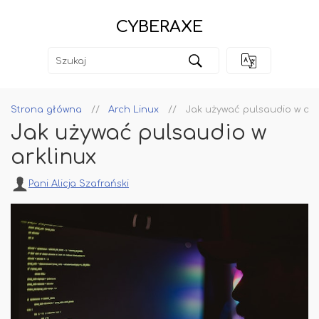
CYBERAXE
Strona główna
Arch Linux
Jak używać pulsaudio w ark
Jak używać pulsaudio w
arklinux
Pani Alicja Szafrański