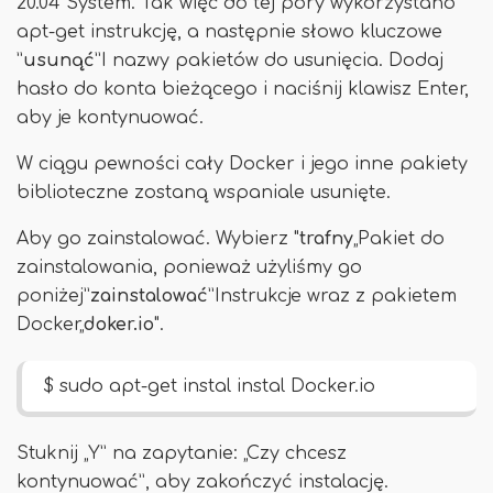
20.04 System. Tak więc do tej pory wykorzystano
apt-get instrukcję, a następnie słowo kluczowe
”
usunąć
”I nazwy pakietów do usunięcia. Dodaj
hasło do konta bieżącego i naciśnij klawisz Enter,
aby je kontynuować.
W ciągu pewności cały Docker i jego inne pakiety
biblioteczne zostaną wspaniale usunięte.
Aby go zainstalować. Wybierz "
trafny
„Pakiet do
zainstalowania, ponieważ użyliśmy go
poniżej”
zainstalować
”Instrukcje wraz z pakietem
Docker„
doker.io
".
$ sudo apt-get instal instal Docker.io
Stuknij „Y” na zapytanie: „Czy chcesz
kontynuować”, aby zakończyć instalację.