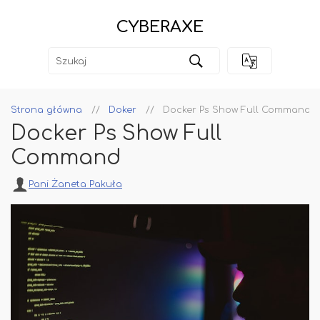
CYBERAXE
Strona główna
Doker
Docker Ps Show Full Command
Docker Ps Show Full
Command
Pani Żaneta Pakuła